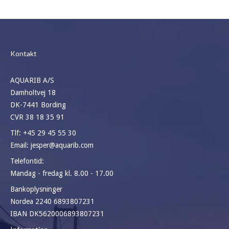
Kontakt
AQUARIB A/S
Damholtvej 18
DK-7441 Bording
CVR 38 18 35 91
Tlf:
+45 29 45 55 30
Email:
jesper@aquarib.com
Telefontid:
Mandag - fredag kl. 8.00 - 17.00
Bankoplysninger
Nordea 2240 6893807231
IBAN DK5620006893807231